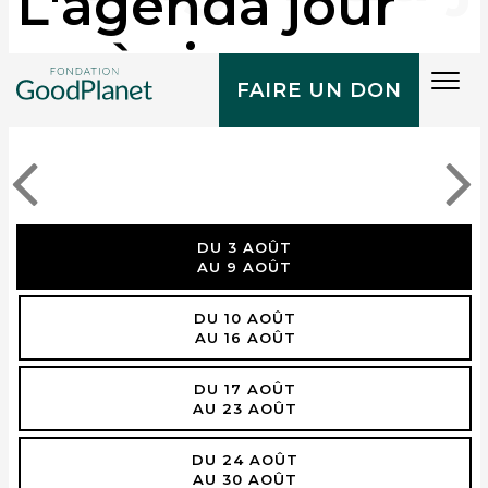
L'agenda jour
après jour
Tog
FAIRE UN DON
navi
DU 3 AOÛT
AU 9 AOÛT
DU 10 AOÛT
AU 16 AOÛT
DU 17 AOÛT
AU 23 AOÛT
DU 24 AOÛT
AU 30 AOÛT