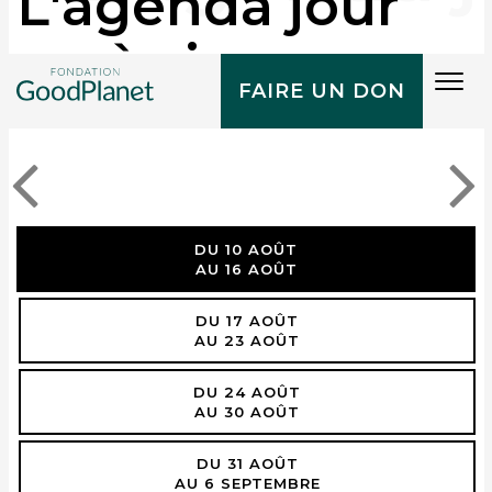
L'agenda jour
après jour
Tog
FAIRE UN DON
navi
DU 10 AOÛT
AU 16 AOÛT
DU 17 AOÛT
AU 23 AOÛT
DU 24 AOÛT
AU 30 AOÛT
DU 31 AOÛT
AU 6 SEPTEMBRE