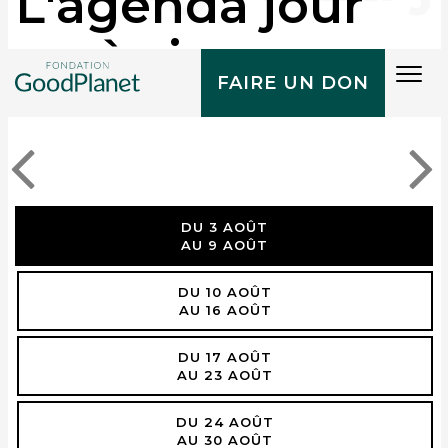
L'agenda jour
après jour
Tog
FAIRE UN DON
navi
DU 3 AOÛT
AU 9 AOÛT
DU 10 AOÛT
AU 16 AOÛT
DU 17 AOÛT
AU 23 AOÛT
DU 24 AOÛT
AU 30 AOÛT