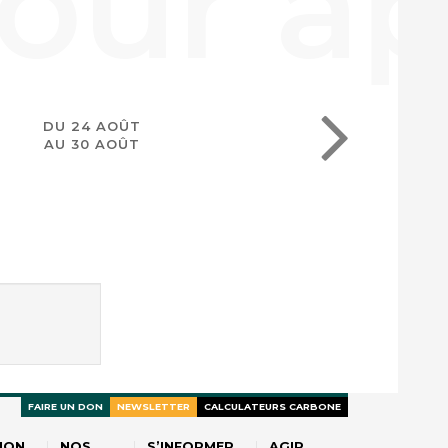
DU 24 AOÛT
AU 30 AOÛT
FAIRE UN DON
NEWSLETTER
CALCULATEURS CARBONE
ION
NOS
S’INFORMER
AGIR