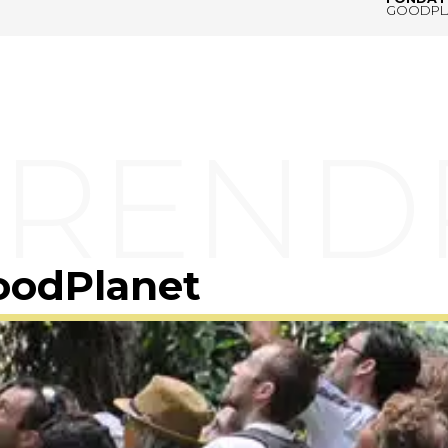
GOODPL
oodPlanet