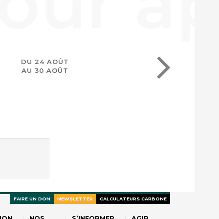
DU 24 AOÛT
AU 30 AOÛT
FAIRE UN DON
NEWSLETTER
CALCULATEURS CARBONE
ION
NOS
S’INFORMER
AGIR