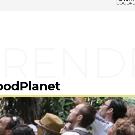
GOODPL
oodPlanet