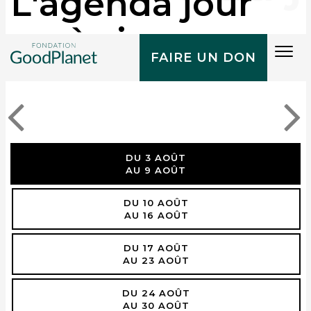
L'agenda jour
après jour
Tog
FAIRE UN DON
navi
DU 3 AOÛT
AU 9 AOÛT
DU 10 AOÛT
AU 16 AOÛT
DU 17 AOÛT
AU 23 AOÛT
DU 24 AOÛT
AU 30 AOÛT