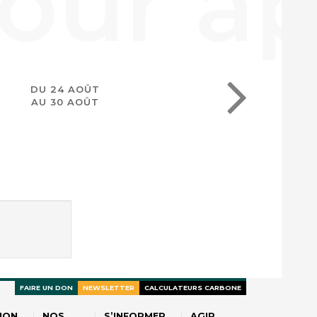
DU 24 AOÛT
AU 30 AOÛT
FAIRE UN DON
NEWSLETTER
CALCULATEURS CARBONE
ION
NOS
S’INFORMER
AGIR