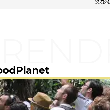
GOODPL
oodPlanet