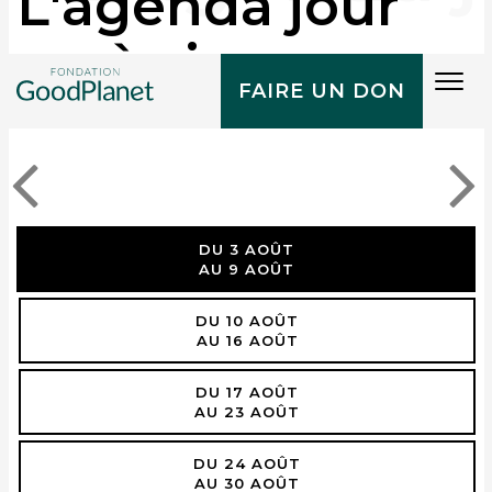
L'agenda jour
après jour
Tog
FAIRE UN DON
navi
DU 3 AOÛT
AU 9 AOÛT
DU 10 AOÛT
AU 16 AOÛT
DU 17 AOÛT
AU 23 AOÛT
DU 24 AOÛT
AU 30 AOÛT