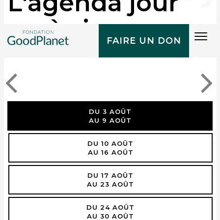
L'agenda jour
après jour
Tog
FAIRE UN DON
navi
DU 3 AOÛT
AU 9 AOÛT
DU 10 AOÛT
AU 16 AOÛT
DU 17 AOÛT
AU 23 AOÛT
DU 24 AOÛT
AU 30 AOÛT