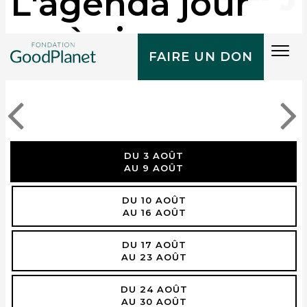
L'agenda jour
après jour
Tog
FAIRE UN DON
navi
DU 3 AOÛT
AU 9 AOÛT
DU 10 AOÛT
AU 16 AOÛT
DU 17 AOÛT
AU 23 AOÛT
DU 24 AOÛT
AU 30 AOÛT