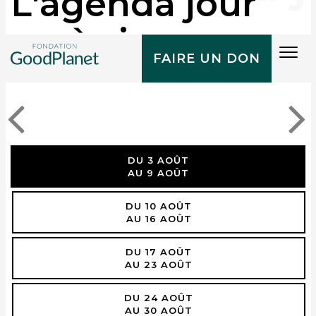
L'agenda jour
après jour
Tog
FAIRE UN DON
navi
DU 3 AOÛT
AU 9 AOÛT
DU 10 AOÛT
AU 16 AOÛT
DU 17 AOÛT
AU 23 AOÛT
DU 24 AOÛT
AU 30 AOÛT