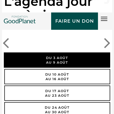
L'agenda jour
après jour
Tog
FAIRE UN DON
navi
DU 3 AOÛT
AU 9 AOÛT
DU 10 AOÛT
AU 16 AOÛT
DU 17 AOÛT
AU 23 AOÛT
DU 24 AOÛT
AU 30 AOÛT