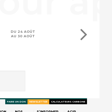
DU 24 AOÛT
AU 30 AOÛT
FAIRE UN DON
NEWSLETTER
CALCULATEURS CARBONE
ION
NOS
S’INFORMER
AGIR