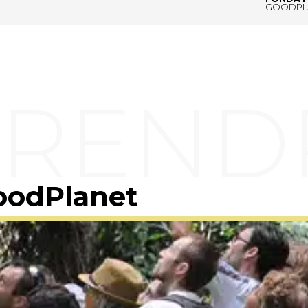
GOODPL
oodPlanet