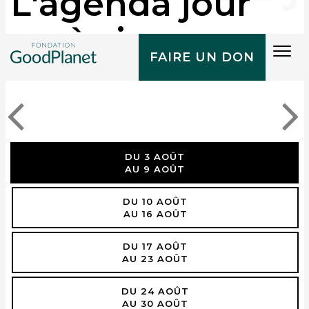
L'agenda jour
après jour
Tog
FAIRE UN DON
navi
DU 3 AOÛT
AU 9 AOÛT
DU 10 AOÛT
AU 16 AOÛT
DU 17 AOÛT
AU 23 AOÛT
DU 24 AOÛT
AU 30 AOÛT