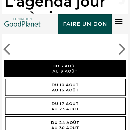
L'agenda jour
après jour
Tog
FAIRE UN DON
navi
DU 3 AOÛT
AU 9 AOÛT
DU 10 AOÛT
AU 16 AOÛT
DU 17 AOÛT
AU 23 AOÛT
DU 24 AOÛT
AU 30 AOÛT