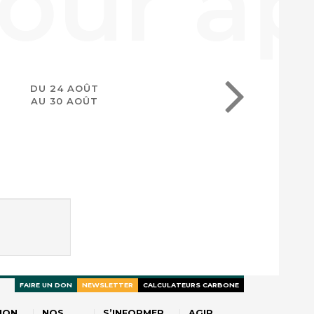
DU 24 AOÛT
AU 30 AOÛT
FAIRE UN DON
NEWSLETTER
CALCULATEURS CARBONE
ION
NOS
S’INFORMER
AGIR