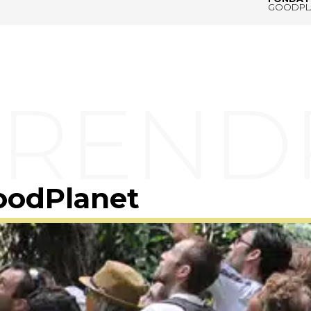
GOODPL
oodPlanet