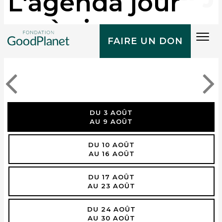
L'agenda jour
après jour
Tog
FAIRE UN DON
navi
DU 3 AOÛT
AU 9 AOÛT
DU 10 AOÛT
AU 16 AOÛT
DU 17 AOÛT
AU 23 AOÛT
DU 24 AOÛT
AU 30 AOÛT