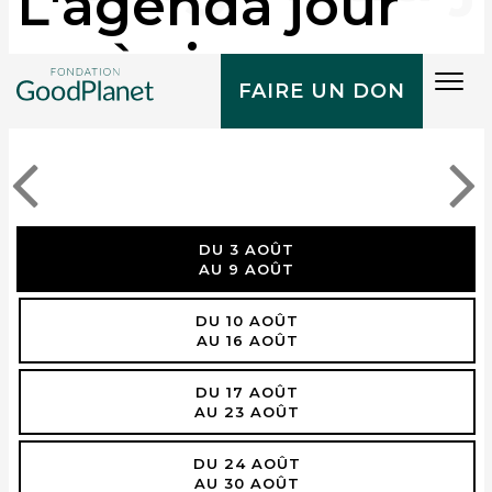
L'agenda jour
après jour
Tog
FAIRE UN DON
navi
DU 3 AOÛT
AU 9 AOÛT
DU 10 AOÛT
AU 16 AOÛT
DU 17 AOÛT
AU 23 AOÛT
DU 24 AOÛT
AU 30 AOÛT