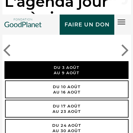
L'agenda jour
après jour
Tog
FAIRE UN DON
navi
DU 3 AOÛT
AU 9 AOÛT
DU 10 AOÛT
AU 16 AOÛT
DU 17 AOÛT
AU 23 AOÛT
DU 24 AOÛT
AU 30 AOÛT