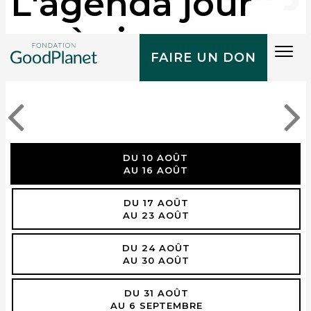
L'agenda jour
après jour
Tog
FAIRE UN DON
navi
DU 10 AOÛT
AU 16 AOÛT
DU 17 AOÛT
AU 23 AOÛT
DU 24 AOÛT
AU 30 AOÛT
DU 31 AOÛT
AU 6 SEPTEMBRE