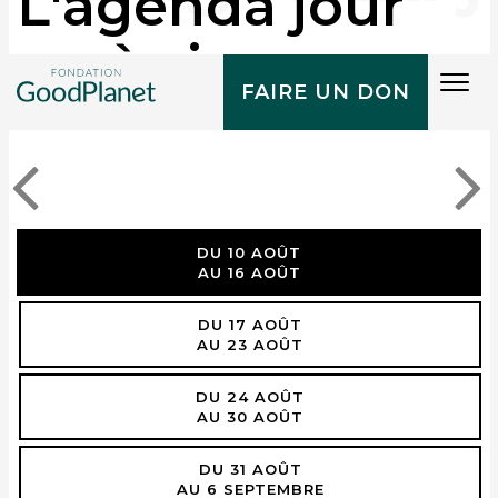
L'agenda jour
après jour
Tog
FAIRE UN DON
navi
DU 10 AOÛT
AU 16 AOÛT
DU 17 AOÛT
AU 23 AOÛT
DU 24 AOÛT
AU 30 AOÛT
DU 31 AOÛT
AU 6 SEPTEMBRE