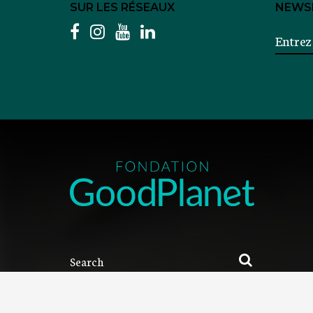
SUR LES RÉSEAUX
NEWS
facebook
instagram
youtube
linkedin