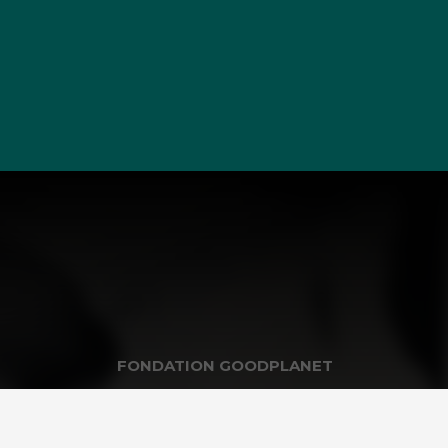
FONDATION GOODPLANET
 scolaires
Infos pratiques
itutions
Visites de groupes