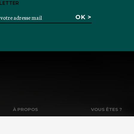
LETTER
À PROPOS
VOUS ÊTES ?
La Fondation GoodPlanet
Les enseignants &
L’équipe
Entreprises & Inst