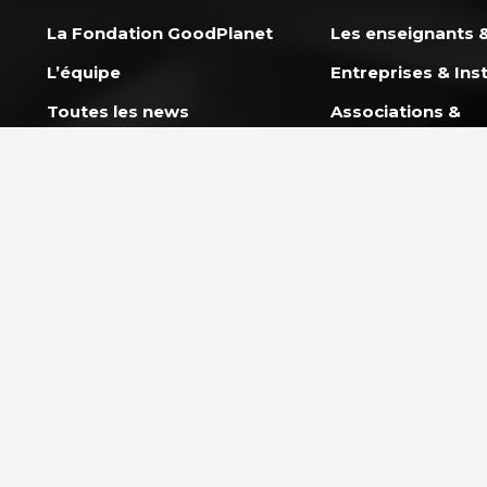
La Fondation GoodPlanet
Les enseignants &
L’équipe
Entreprises & Inst
Toutes les news
Associations &
Professionnels
Ils nous soutiennent
Rejoindre l’équipe
NOS PROGRAMM
L’École GoodPlan
AGIR ENSEMBLE
Action Carbone So
Nous soutenir
Mission Énergie
FAQ Donateurs – Vos
questions les plus
CAP 2030 – Les j
fréquentes
s’engagent