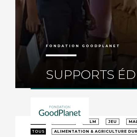
FONDATION GOODPLANET
SUPPORTS ÉD
TOUS
MATERNELLE
PRIMAIRE
CO
TOUS
ARTICLE
FILM
JEU
MA
TOUS
ALIMENTATION & AGRICULTURE DU