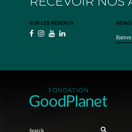
RECEVOIR NOS 
SUR LES RÉSEAUX
NEWS
facebook
instagram
youtube
linkedin