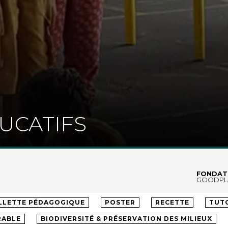
UCATIFS
FONDAT
GOODPL
LLÈGE
LYCÉE
ENSEIGNEMENT SUPÉRIEUR
ADU
LLETTE PÉDAGOGIQUE
POSTER
RECETTE
TUT
RABLE
BIODIVERSITÉ & PRÉSERVATION DES MILIEUX