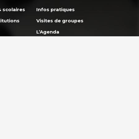
 scolaires
Infos pratiques
itutions
Visites de groupes
L’Agenda
Apprendre avec
GoodPlanet
ES
ENTREPRISES ET
et
PARTENARIAT
lidaire
Entreprises & Institutions
Engager son entreprise
eunes
vers un développement
durable
Teambuilding et ateliers en
pleine nature à Paris