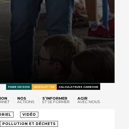
FAIRE UN DON
NEWSLETTER
CALCULATEURS CARBONE
ION
NOS
S’INFORMER
AGIR
ANET
ACTIONS
ET SE FORMER
AVEC NOUS
LTES
ORIEL
VIDÉO
POLLUTION ET DÉCHETS