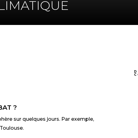
LIMATIQUE
K
DIN
D
C
BAT ?
phère sur quelques jours. Par exemple,
 Toulouse.