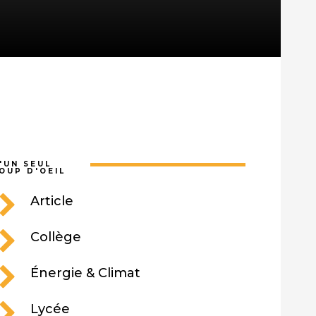
'UN SEUL
OUP D'OEIL
Article
Collège
Énergie & Climat
Lycée