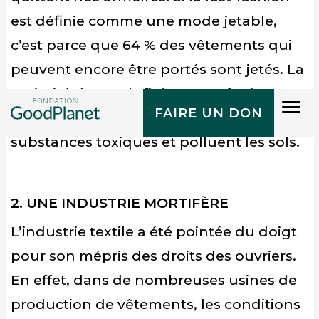
est définie comme une mode jetable,
c’est parce que 64 % des vêtements qui
peuvent encore être portés sont jetés. La
majorité desquels finissent enfouis ou
Tog
FAIRE UN DON
incinérés, deux activités qui émettent des
navi
substances toxiques et polluent les sols.
2. UNE INDUSTRIE MORTIFÈRE
L’industrie textile a été pointée du doigt
pour son mépris des droits des ouvriers.
En effet, dans de nombreuses usines de
production de vêtements, les conditions