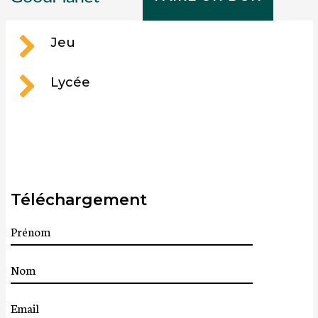
Collège
navi
Jeu
Lycée
Téléchargement
Prénom
Nom
Email