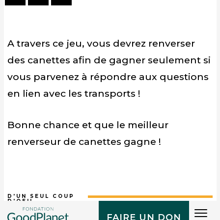
A travers ce jeu, vous devrez renverser
des canettes afin de gagner seulement si
vous parvenez à répondre aux questions
en lien avec les transports !
Bonne chance et que le meilleur
renverseur de canettes gagne !
D'UN SEUL COUP
D'OEIL
Tog
FAIRE UN DON