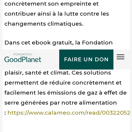
concrètement son empreinte et
contribuer ainsi à la lutte contre les
changements climatiques.
Dans cet ebook gratuit, la Fondation
GoodPlanet a répertorié 60 solutions et
Tog
FAIRE UN DON
100 initiatives qui permettent de concilier
navi
plaisir, santé et climat. Ces solutions
permettent de réduire concrètement et
facilement les émissions de gaz à effet de
serre générées par notre alimentation
:
https://www.calameo.com/read/00322052