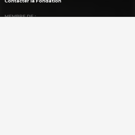
Contacter la Fondation
MEMBRE DE :
À PROPOS
La Fondation GoodPlanet
L’équipe
Toutes les news
Ils nous soutiennent