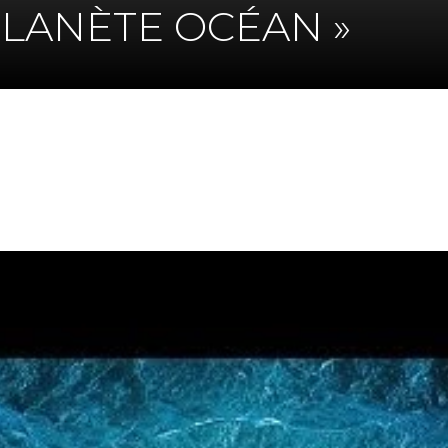
PLANÈTE OCÉAN »
K
DIN