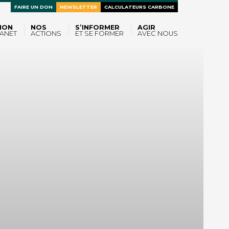
FAIRE UN DON
NEWSLETTER
CALCULATEURS CARBONE
ION
NOS
S’INFORMER
AGIR
ANET
ACTIONS
ET SE FORMER
AVEC NOUS