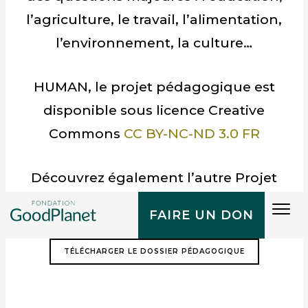
l’agriculture, le travail, l’alimentation,
l’environnement, la culture…
HUMAN, le projet pédagogique est
disponible sous licence Creative
Commons
CC BY-NC-ND 3.0 FR
Découvrez également l’autre Projet
Pédagogique HUMAN sur la thématique
Tog
FAIRE UN DON
de l »
Agriculture
»
navi
TÉLÉCHARGER LE DOSSIER PÉDAGOGIQUE