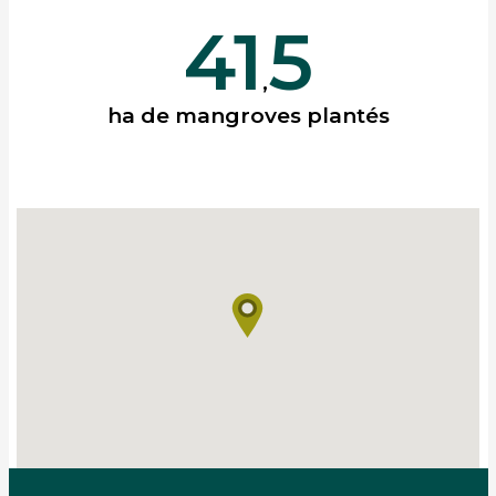
41
5
,
ha de mangroves plantés