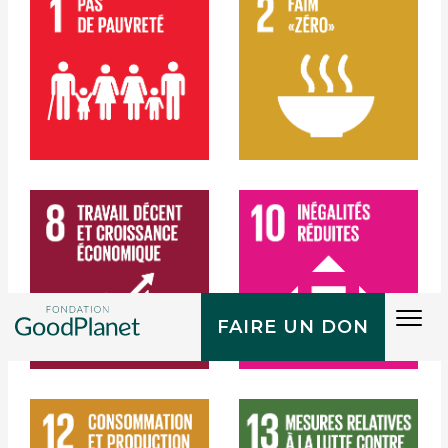
Tog
FAIRE UN DON
navi