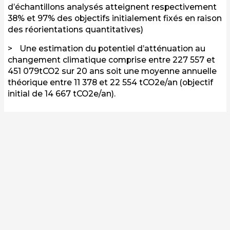
d’échantillons analysés atteignent respectivement
38% et 97% des objectifs initialement fixés en raison
des réorientations quantitatives)
Une estimation du potentiel d’atténuation au
changement climatique comprise entre 227 557 et
451 079tCO2 sur 20 ans soit une moyenne annuelle
théorique entre 11 378 et 22 554 tCO2e/an (objectif
initial de 14 667 tCO2e/an).
Ce potentiel se décompose en 2/3 de
séquestration par les plantations, 23% de
séquestration dans les sols et 10% de
réduction des émissions liées aux
pratiques agroécologiques.