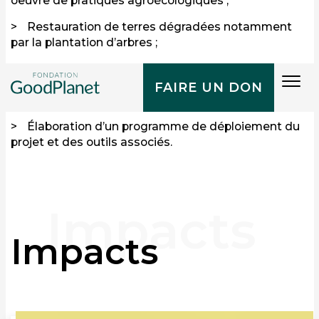
oeuvre de pratiques agroécologiques ;
Restauration de terres dégradées notamment
par la plantation d’arbres ;
Développement de méthodes d’analyse et de
Tog
suivi de l’impact carbone du projet avec l’appui
FAIRE UN DON
navi
d’instituts de recherche ;
Élaboration d’un programme de déploiement du
projet et des outils associés.
Impacts