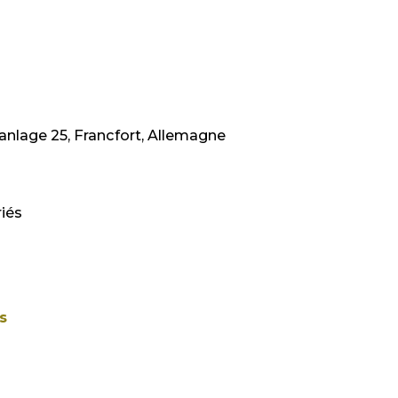
lage 25, Francfort, Allemagne
riés
s