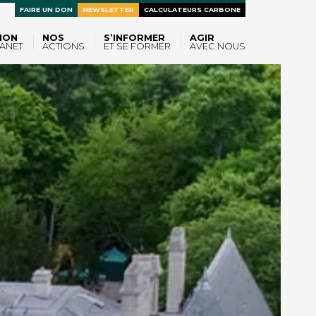
FAIRE UN DON
NEWSLETTER
CALCULATEURS CARBONE
ION
NOS
S’INFORMER
AGIR
ANET
ACTIONS
ET SE FORMER
AVEC NOUS