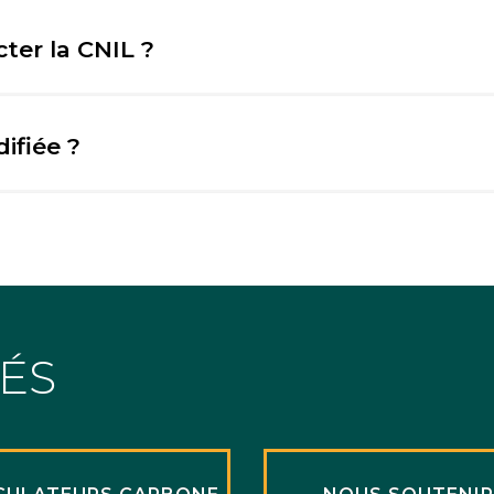
er la CNIL ?
ifiée ?
TÉS