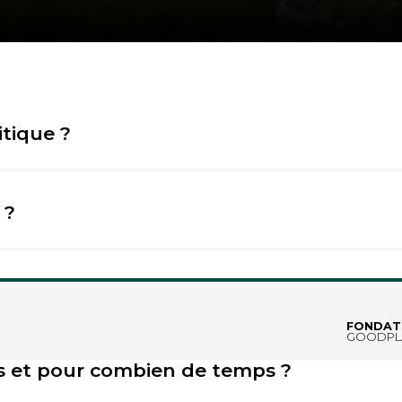
itique ?
 ?
onnées et sur quels fondements ?
FONDAT
GOODPL
s et pour combien de temps ?