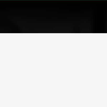
FONDATION GOODPLANET
 scolaires
Infos pratiques
itutions
Visites de groupes
L’Agenda
Apprendre avec
GoodPlanet
ES