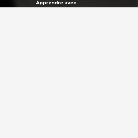
Apprendre avec
GoodPlanet
ES
ENTREPRISES ET
et
PARTENARIAT
lidaire
Entreprises & Institutions
Engager son entreprise
eunes
vers un développement
durable
Teambuilding et ateliers en
pleine nature à Paris
La Charte d’Engagement
Climatique de nos
partenaires