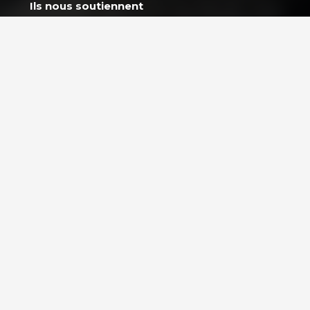
Ils nous soutiennent
Rejoindre l’équipe
NOS PROGRAMM
L’École GoodPlan
AGIR ENSEMBLE
Action Carbone So
Nous soutenir
Mission Énergie
FAQ Donateurs – Vos
questions les plus
CAP 2030 – Les j
fréquentes
s’engagent
PARTENAIRES
Espace Partenaire
GoodPlanet