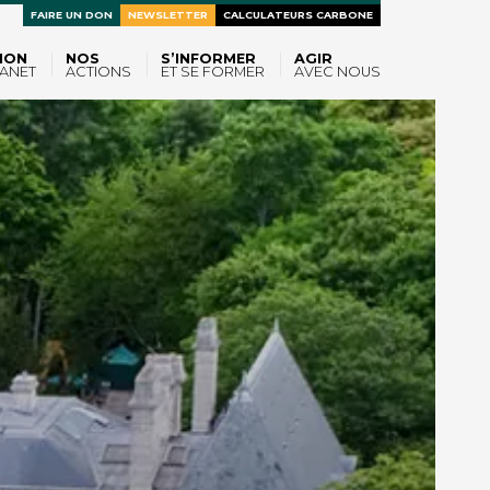
FAIRE UN DON
NEWSLETTER
CALCULATEURS CARBONE
ION
NOS
S’INFORMER
AGIR
ANET
ACTIONS
ET SE FORMER
AVEC NOUS