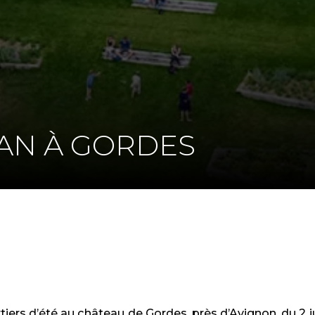
AN À GORDES
K
DIN
tiers d’été au château de Gordes, près d’Avignon, du 2