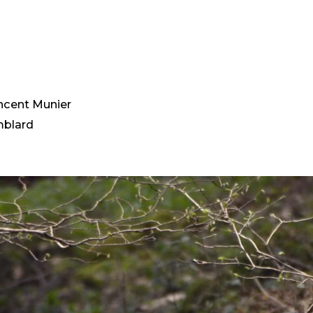
K
DIN
ncent Munier
mblard