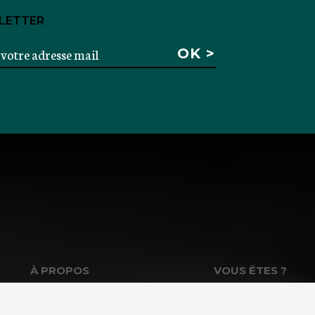
LETTER
À PROPOS
VOUS ÊTES ?
La Fondation GoodPlanet
Les enseignants &