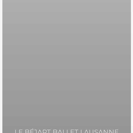
LE BÉJART BALLET LAUSANNE