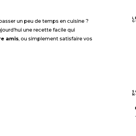
L
r passer un peu de temps en cuisine ?
G
ourd’hui une recette
facile
qui
re amis
, ou simplement
satisfaire vos
S
N