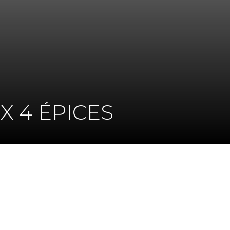
 4 ÉPICES
K
DIN