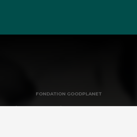
FONDATION GOODPLANET
 scolaires
Infos pratiques
itutions
Visites de groupes
L’Agenda