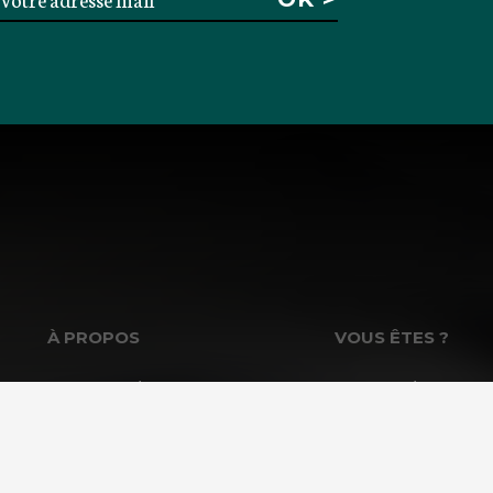
À PROPOS
VOUS ÊTES ?
La Fondation GoodPlanet
Les enseignants &
L’équipe
Entreprises & Inst
Toutes les news
Associations &
Professionnels