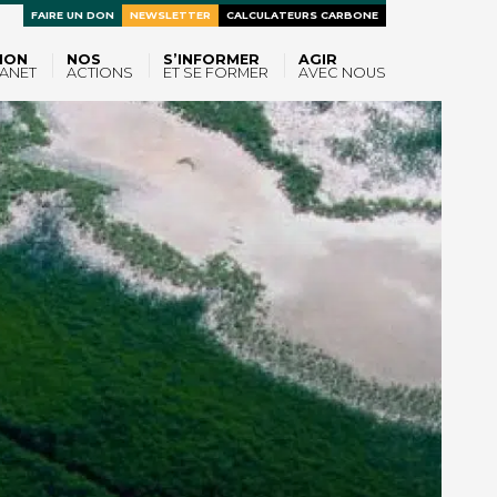
FAIRE UN DON
NEWSLETTER
CALCULATEURS CARBONE
ION
NOS
S’INFORMER
AGIR
ANET
ACTIONS
ET SE FORMER
AVEC NOUS