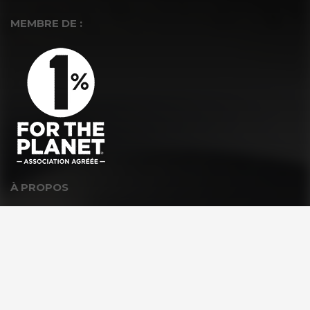
MEMBRE DE :
À PROPOS
La Fondation GoodPlanet
L’équipe
Toutes les news
Ils nous soutiennent