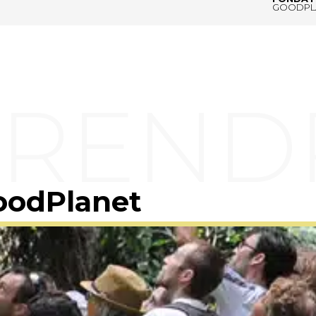
GOODPL
oodPlanet