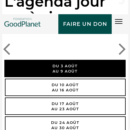
L'agenda jour
après jour
Tog
FAIRE UN DON
navi
DU 3 AOÛT
AU 9 AOÛT
DU 10 AOÛT
AU 16 AOÛT
DU 17 AOÛT
AU 23 AOÛT
DU 24 AOÛT
AU 30 AOÛT