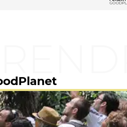
GOODPL
oodPlanet