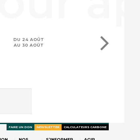
DU 24 AOÛT
AU 30 AOÛT
FAIRE UN DON
NEWSLETTER
CALCULATEURS CARBONE
ION
NOS
S’INFORMER
AGIR