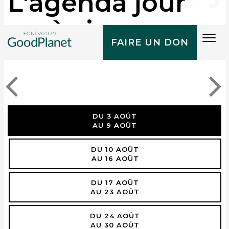
L'agenda jour
après jour
Tog
FAIRE UN DON
navi
DU 3 AOÛT
AU 9 AOÛT
DU 10 AOÛT
AU 16 AOÛT
DU 17 AOÛT
AU 23 AOÛT
DU 24 AOÛT
AU 30 AOÛT