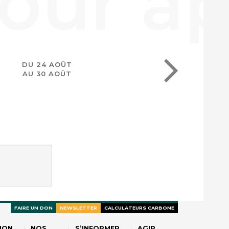
DU 24 AOÛT
AU 30 AOÛT
FAIRE UN DON
NEWSLETTER
CALCULATEURS CARBONE
ION
NOS
S’INFORMER
AGIR