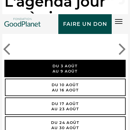
L'agenda jour
après jour
Tog
FAIRE UN DON
navi
DU 3 AOÛT
AU 9 AOÛT
DU 10 AOÛT
AU 16 AOÛT
DU 17 AOÛT
AU 23 AOÛT
DU 24 AOÛT
AU 30 AOÛT