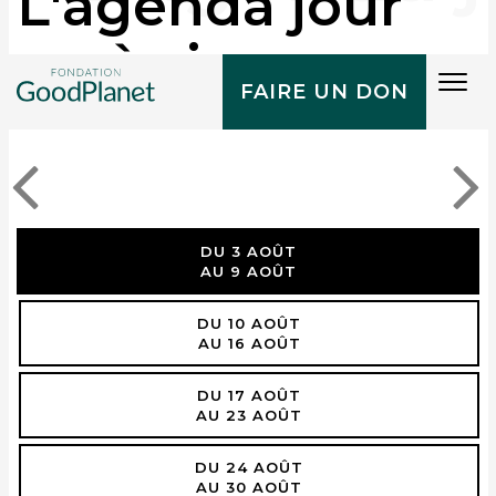
L'agenda jour
après jour
Tog
FAIRE UN DON
navi
DU 3 AOÛT
AU 9 AOÛT
DU 10 AOÛT
AU 16 AOÛT
DU 17 AOÛT
AU 23 AOÛT
DU 24 AOÛT
AU 30 AOÛT