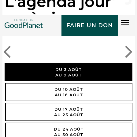
L'agenda jour
après jour
Tog
FAIRE UN DON
navi
DU 3 AOÛT
AU 9 AOÛT
DU 10 AOÛT
AU 16 AOÛT
DU 17 AOÛT
AU 23 AOÛT
DU 24 AOÛT
AU 30 AOÛT