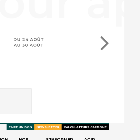
DU 24 AOÛT
AU 30 AOÛT
FAIRE UN DON
NEWSLETTER
CALCULATEURS CARBONE
ION
NOS
S’INFORMER
AGIR