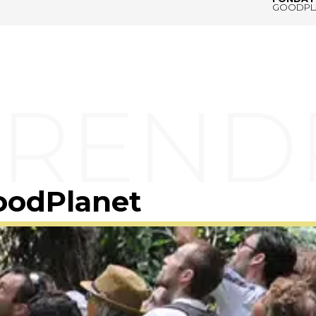
GOODPL
oodPlanet