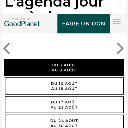
L'agenda jour
après jour
Tog
FAIRE UN DON
navi
DU 3 AOÛT
AU 9 AOÛT
DU 10 AOÛT
AU 16 AOÛT
DU 17 AOÛT
AU 23 AOÛT
DU 24 AOÛT
AU 30 AOÛT